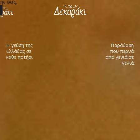
ης σας.
Μετάβαση
ΟΙ ΠΟΙΚΙΛΙΕΣ ΜΑΣ
στο
περιεχόμενο
ΠΑΡΑΔΟΣΙΑΚΉ ΑΠΌΣΤΑΞΗ
FAQ
Η γεύση της
Παράδοση
Ελλάδας σε
που περνά
κάθε ποτήρι
από γενιά σε
γενιά