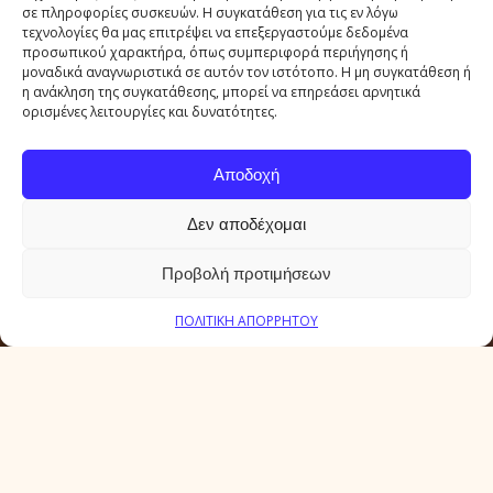
σε πληροφορίες συσκευών. Η συγκατάθεση για τις εν λόγω
τεχνολογίες θα μας επιτρέψει να επεξεργαστούμε δεδομένα
προσωπικού χαρακτήρα, όπως συμπεριφορά περιήγησης ή
μοναδικά αναγνωριστικά σε αυτόν τον ιστότοπο. Η μη συγκατάθεση ή
η ανάκληση της συγκατάθεσης, μπορεί να επηρεάσει αρνητικά
ορισμένες λειτουργίες και δυνατότητες.
Αποδοχή
Δεν αποδέχομαι
Προβολή προτιμήσεων
SCROLL
ΠΟΛΙΤΙΚΗ ΑΠΟΡΡΗΤΟΥ